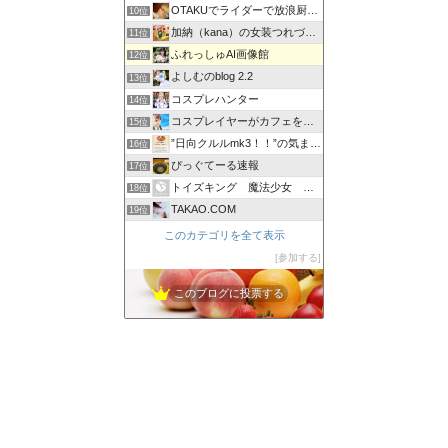
OTAKUでライダーで放浪厨な腐女子の日常。
10位
加納（kana）の女装つれづれ日記
11位
ふれっしゅAI画像館
12位
よしむのblog 2.2
13位
コスプレハンター
14位
コスプレイヤーがカフェをはじめるブログ
15位
”日向クルルmk3！！”の気まぐれブログ。
16位
ぴっぐてーる速報
17位
トイズキング 魔法少女 変身グッズ 買取専門店
18位
TAKAO.COM
19位
このカテゴリを全て表示
参加する
このブログに投票する