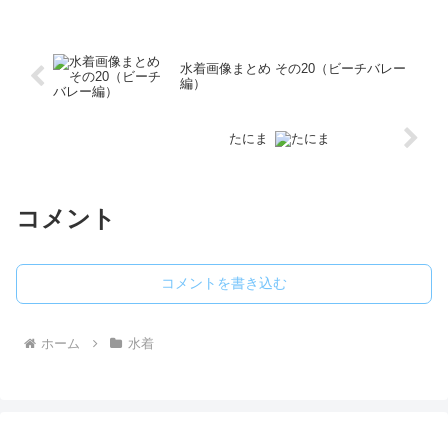
しが照りつける中、川のせせらぎが涼し
げな音を立...
水着画像まとめ その20（ビーチバレー
編）
たにま
コメント
コメントを書き込む
ホーム
水着