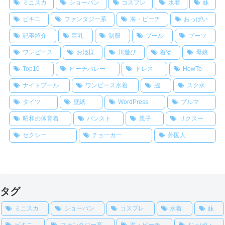
ミニスカ
ショーパン
コスプレ
水着
妹
ビキニ
ファンタジー系
海・ビーチ
おっぱい
記事紹介
巨乳
制服
プール
ブーツ
ワンピース
お姫様
川遊び
着物
母娘
Top10
ビーチバレー
ドレス
HowTo
ナイトプール
ワンピース水着
脇
スク水
タイツ
壁紙
WordPress
ブルマ
昭和の体育着
パンスト
親子
リクスー
セクシー
チョーカー
外国人
タグ
ミニスカ
ショーパン
コスプレ
水着
妹
ビキニ
ファンタジー系
海・ビーチ
おっぱい