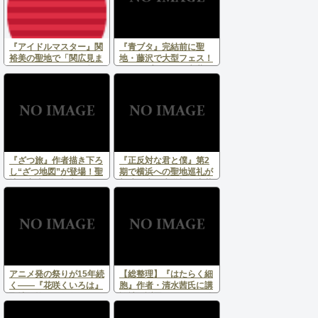
『アイドルマスター』関
『青ブタ』完結前に聖
裕美の聖地で「関広見ま
地・藤沢で大型フェス！
つり」8月8日開催！恒例
スタンプラリー＆言葉
ライトアップ＆新サテラ
展、オールナイト上映で
イト会場を展開
夏の大巡礼
『ざつ旅』作者描き下ろ
『正反対な君と僕』第2
し“ざつ地図”が登場！聖
期で横浜への聖地巡礼が
地・宮津＆天橋立を巡る
加速！赤田歩道橋や中華
公式マップが7月18日よ
街にファンの姿
り配布開始
アニメ発の祭りが15年続
【総整理】『はたらく細
く――『花咲くいろは』
胞』作者・清水茜氏に講
聖地で第14回湯涌ぼんぼ
談社が謝罪 シリウス編
り祭り点灯式開催！
集部の制作体制で何が起