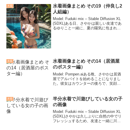
水着画像まとめ その19（仲良し2
水着
人組編）
Model: Fuduki mix – Stable Diffusion XL
(SDXL)ある日、さやかは親しい友達であ
るゆりこと一緒に、夏の陽気に包まれた
素敵な海へと向かいました。彼女たちは
楽しい冒険と素敵な思い出を求めて、遠
くのビーチ...
水着画像まとめ その14（居酒屋
水着
のポスター編）
Model: Pornpen.aiある晩、さやかは居酒
屋でアルバイトを始めることになりまし
た。彼女はカウンターの後ろで、笑顔で
お客さんを迎えながら仕事に取り組んで
います。居酒屋の雰囲気は賑やかで、テ
ーブルには美味しそうな料理が並び、お
半分水着で川遊びしている女の子
水着
客さん...
の画像
Model: Fuduki mix – Stable Diffusion XL
(SDXL)さやかは久しぶりに自然の中でリ
フレッシュするため、友達と一緒に川遊
びに出かけることにした。暑い夏の日差