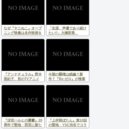
きていたのか？
なぜ『ヤニねこ』オープ
「生涯、声優であり続け
ニング映像は名作映画を
たい!!」大橋彩香、
オマージュ？ “クズね
INSPIONエージェンシー
こ”たちがSNSで話題に
所属を発表 直筆メッセ
ージに祝福の声、相次ぐ
『アンナチュラル』野木
今期の覇権は続編？新
亜紀子、初のTVアニメ
作？『Re:ゼロ』が検索
『LONA』2027年春放
で圧倒、『上伊那ぼた
送！舞台モデルは兵庫・
ん』は口コミで異例の急
播磨の大型放射光施設
成長！2026年春アニメ
SPring-8
分析
『涼宮ハルヒの憂鬱』20
『上伊那ぼたん』第10話
周年で聖地・西宮に新た
の聖地・YSC渋谷でコラ