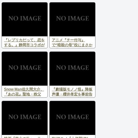
な巡礼拠点！JR東海コ
ボ開催！作中ドリンク＆
ラボのファミマラッピン
演奏体験でほろ酔い巡礼
グ店舗が登場
へ
『レプリカだって、恋を
アニメ『チー付与』
する。』静岡市コラボが
で“暗殺の母”役にまさか
大幅拡大！舞台探訪マッ
の柴田理恵 異色キャス
プ＆スタンプラリーで用
ティングに「これ以上な
宗巡礼が本格化
い適役」「力技で5億
点」と反響
Snow Man佐久間大介、
『劇場版モノノ怪』降板
『あの花』聖地・秩父
声優・櫻井孝宏を事前告
へ！伊藤遼アナと旧秩父
知なく再起用 賛否広が
橋で名シーンを再現
りプロデューサーが引退
発表