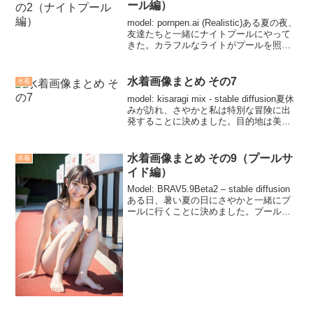
ール編）
model: pornpen.ai (Realistic)ある夏の夜、
友達たちと一緒にナイトプールにやって
きた。カラフルなライトがプールを照ら
し、夜空には星が輝いていた。わくわく
とした気持ちでプールサイドに集まり、
水に浸かる準備を始めた。友...
水着画像まとめ その7
水着
model: kisaragi mix - stable diffusion夏休
みが訪れ、さやかと私は特別な冒険に出
発することに決めました。目的地は美し
い海辺のリゾート地で、海水浴や楽しい
アクティビティを楽しむ予定でした。旅
行の日がやってき...
水着画像まとめ その9（プールサ
水着
イド編）
Model: BRAV5.9Beta2 – stable diffusion
ある日、暑い夏の日にさやかと一緒にプ
ールに行くことに決めました。プールへ
向かう途中、水着に着替えたり、ビーチ
バッグに日焼け止めやタオルを詰め込ん
だりしながらわくわく...