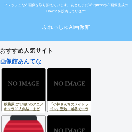
フレッシュなAI画像を取り揃えています。あとたまにWorpressやAI画像生成の
How toを投稿しています
ふれっしゅAI画像館
おすすめ人気サイト
画像館あんてな
秋葉原に“14歳”のアニメ
『小林さんちのメイドラ
キャラ20人集結！まど
ゴン』聖地・越谷でコラ
か、ツナ、シモンも同い
ボ始動！田んぼアート＆
年「日本の14歳バケモン
声優ガイドで夏の巡礼へ
多すぎ」と反響