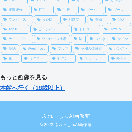
記事紹介
巨乳
制服
プール
ブーツ
ワンピース
お姫様
川遊び
着物
母娘
Top10
ビーチバレー
ドレス
HowTo
ナイトプール
ワンピース水着
脇
スク水
タイツ
壁紙
WordPress
ブルマ
昭和の体育着
パンスト
親子
リクスー
セクシー
チョーカー
外国人
もっと画像を見る
本館へ行く（18歳以上）
ふれっしゅAI画像館
© 2023 ふれっしゅAI画像館.