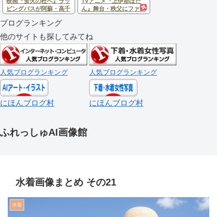
映画『蛍火の杜へ』ラッ
TVアニメ『上伊那ぼた
ピングバスが阿蘇・高千
ん』舞台・秩父にファン
穂を走る！聖地・上色見
続々 「羊山公園 芝桜
ブログランキング
熊野座神社などを巡る限
の丘」に広がる聖地巡礼
定バスツアー開催
の輪
他のサイトも探してみてね
人気ブログランキング
人気ブログランキング
にほんブログ村
にほんブログ村
ふれっしゅAI画像館
水着画像まとめ その21
水着