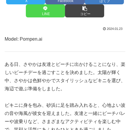
X
Facebook
はてブ
LINE
コピー
2024.01.23
Model: Pornpen.ai
ある日、さやかは友達とビーチに出かけることになり、楽
しいビーチデーを過ごすことを決めました。太陽が輝く
中、さやかは色鮮やかでスタイリッシュなビキニを選び、
海辺で遊ぶ準備をしました。
ビキニに身を包み、砂浜に足を踏み入れると、心地よい波
の音や海風が彼女を迎えました。友達と一緒にビーチバレ
ーや波乗りなど、さまざまなアクティビティを楽しむ中
で、笑顔と活気にあふれたひとときを過ごしました。