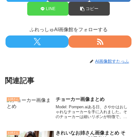
LINE
コピー
ふれっしゅAI画像館をフォローする
AI画像館すたっふ
関連記事
チョーカー画像まとめ
お姉さん
Model: Pornpen.aiある日、さやかはおし
ゃれなチョーカーを手に入れました。そ
のチョーカーは細いリボンが特徴で、さ
やかの首元を飾り立てていました。彼女
はそのチョーカーを身につけて街を歩く
ことにしました。晴れた日の午後、さや
きれいなお姉さん画像まとめ そ
お姉さん
かは新...