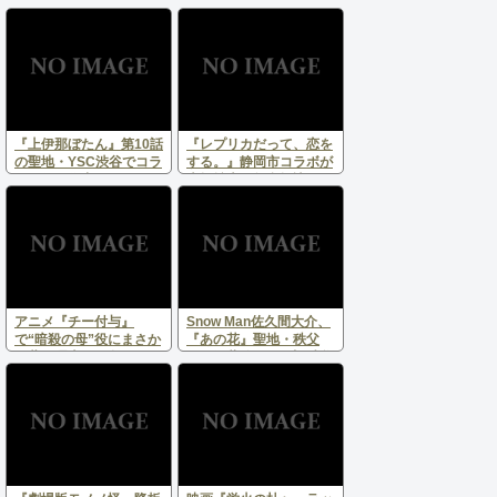
で圧倒、『上伊那ぼた
な巡礼拠点！JR東海コ
ん』は口コミで異例の急
ラボのファミマラッピン
成長！2026年春アニメ
グ店舗が登場
分析
『上伊那ぼたん』第10話
『レプリカだって、恋を
の聖地・YSC渋谷でコラ
する。』静岡市コラボが
ボ開催！作中ドリンク＆
大幅拡大！舞台探訪マッ
演奏体験でほろ酔い巡礼
プ＆スタンプラリーで用
へ
宗巡礼が本格化
アニメ『チー付与』
Snow Man佐久間大介、
で“暗殺の母”役にまさか
『あの花』聖地・秩父
の柴田理恵 異色キャス
へ！伊藤遼アナと旧秩父
ティングに「これ以上な
橋で名シーンを再現
い適役」「力技で5億
点」と反響