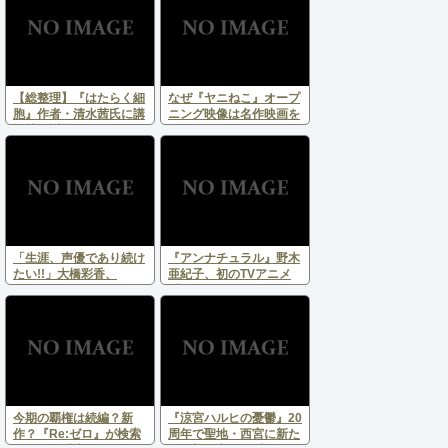
【総整理】『はたらく細
なぜ『ヤニねこ』オープ
胞』作者・清水茜氏に講
ニング映像は名作映画を
談社が謝罪 シリウス編
オマージュ？ “クズね
集部の制作体制で何が起
こ”たちがSNSで話題に
きていたのか？
「生涯、声優であり続け
『アンナチュラル』野木
たい!!」大橋彩香、
亜紀子、初のTVアニメ
INSPIONエージェンシー
『LONA』2027年春放
所属を発表 直筆メッセ
送！舞台モデルは兵庫・
ージに祝福の声、相次ぐ
播磨の大型放射光施設
SPring-8
今期の覇権は続編？新
『涼宮ハルヒの憂鬱』20
作？『Re:ゼロ』が検索
周年で聖地・西宮に新た