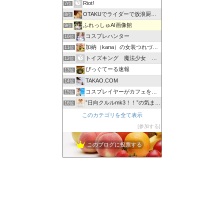
Riot!
7位
OTAKUでライダーで放浪厨な腐女子の日常。
8位
ふれっしゅAI画像館
9位
コスプレハンター
10位
加納（kana）の女装つれづれ日記
11位
トイズキング 魔法少女 変身グッズ 買取専門店
12位
ぴっぐてーる速報
13位
TAKAO.COM
14位
コスプレイヤーがカフェをはじめるブログ
15位
”日向クルルmk3！！”の気まぐれブログ。
16位
このカテゴリを全て表示
参加する
このブログに投票する