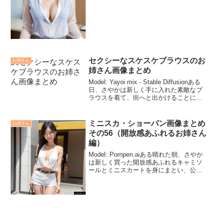
セクシーなスケスケブラウスのお
お姉さん
姉さん画像まとめ
Model: Yayoi mix - Stable Diffusionある
日、さやかは新しく手に入れた素敵なブ
ラウスを着て、街へと出かけることにし
ました。そのブラウスは、優雅で華やか
なデザインで、彼女のスタイルを引き立
てていました。街に繰り...
ミニスカ・ショーパン画像まとめ
お姉さん
その56（開放感あふれるお姉さん
編）
Model: Pornpen.aiある晴れた朝、さやか
は新しく買った開放感あふれるキャミソ
ールとミニスカートを身にまとい、公園
を散歩することにしました。心地よい風
が吹く中、彼女は軽やかな足取りで公園
の小道を歩きました。木々の間から差し
込む陽...