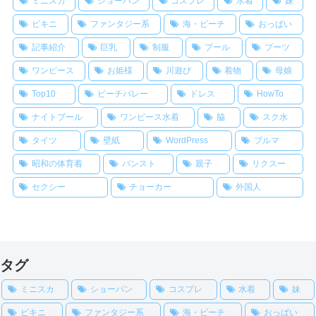
ミニスカ
ショーパン
コスプレ
水着
妹
ビキニ
ファンタジー系
海・ビーチ
おっぱい
記事紹介
巨乳
制服
プール
ブーツ
ワンピース
お姫様
川遊び
着物
母娘
Top10
ビーチバレー
ドレス
HowTo
ナイトプール
ワンピース水着
脇
スク水
タイツ
壁紙
WordPress
ブルマ
昭和の体育着
パンスト
親子
リクスー
セクシー
チョーカー
外国人
タグ
ミニスカ
ショーパン
コスプレ
水着
妹
ビキニ
ファンタジー系
海・ビーチ
おっぱい