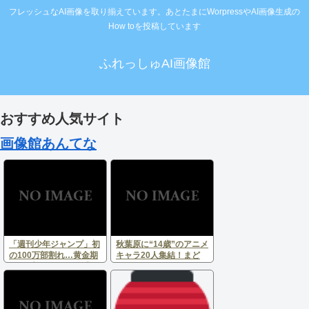
フレッシュなAI画像を取り揃えています。あとたまにWorpressやAI画像生成の
How toを投稿しています
ふれっしゅAI画像館
おすすめ人気サイト
画像館あんてな
「週刊少年ジャンプ」初
秋葉原に“14歳”のアニメ
の100万部割れ…黄金期
キャラ20人集結！まど
653万部からなぜ激減？
か、ツナ、シモンも同い
専門家が指摘する“王
年「日本の14歳バケモン
者”を取り巻く現実
多すぎ」と反響