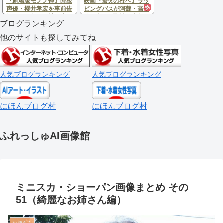
『劇場版モノノ怪』降板
映画『蛍火の杜へ』ラッ
声優・櫻井孝宏を事前告
ピングバスが阿蘇・高千
知なく再起用 賛否広が
穂を走る！聖地・上色見
ブログランキング
りプロデューサーが引退
熊野座神社などを巡る限
発表
定バスツアー開催
他のサイトも探してみてね
人気ブログランキング
人気ブログランキング
にほんブログ村
にほんブログ村
ふれっしゅAI画像館
ミニスカ・ショーパン画像まとめ その
51（綺麗なお姉さん編）
お姉さん