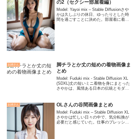
の2（セクシー部屋着編）
Model: Yayoi mix – Stable Diffusionさや
かは久しぶりの休日、ゆったりとした時
間を過ごすことに決めた。部屋着に着替
え、柔らかいカットソーとショートパン
ツに身を包んだ彼女は、リビングのソフ
ァに身を沈めた。お気に...
脚チラとか丈の短めの着物画像ま
お姉さん
とめ
Model: Fuduki mix - Stable Diffusion XL
(SDXL)丈の短いミニ着物を身にまとった
さやかは、風情ある日本の伝統とモダン
なスタイルを見事に融合させていた。そ
の着物は従来のものよりもはるかに短
く、足首から...
OLさんの谷間画像まとめ
お姉さん
Model: Fuduki mix – Stable Diffusion XL
さやかは忙しい日々の中で、気分転換が
必要だと感じていた。仕事のプレッシャ
ーや締め切りが重なり、少しずつ疲れが
溜まっていたからだ。ある朝、彼女はい
つもより少しだけ時...