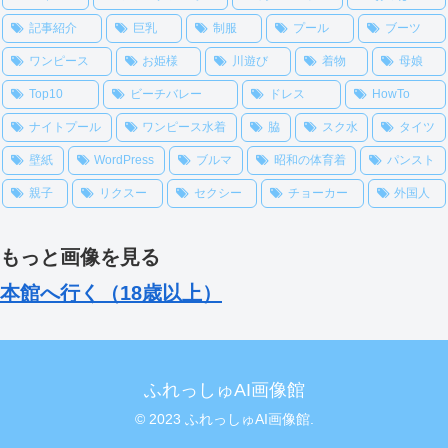
記事紹介
巨乳
制服
プール
ブーツ
ワンピース
お姫様
川遊び
着物
母娘
Top10
ビーチバレー
ドレス
HowTo
ナイトプール
ワンピース水着
脇
スク水
タイツ
壁紙
WordPress
ブルマ
昭和の体育着
パンスト
親子
リクスー
セクシー
チョーカー
外国人
もっと画像を見る
本館へ行く（18歳以上）
ふれっしゅAI画像館
© 2023 ふれっしゅAI画像館.