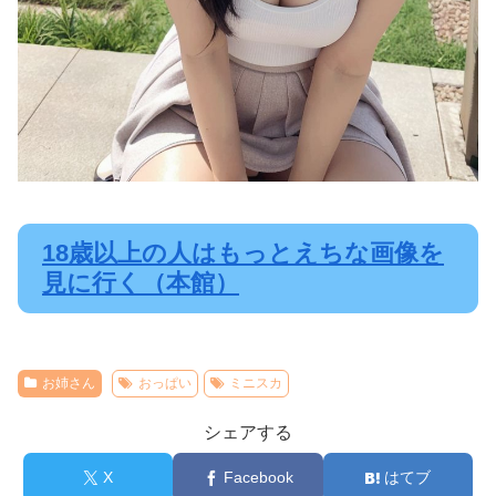
18歳以上の人はもっとえちな画像を
見に行く（本館）
お姉さん
おっぱい
ミニスカ
シェアする
X
Facebook
はてブ