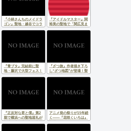
『小林さんちのメイドラ
『アイドルマスター』関
ゴン』聖地・越谷でコラ
裕美の聖地で「関広見ま
ボ始動！田んぼアート＆
つり」8月8日開催！恒例
声優ガイドで夏の巡礼へ
ライトアップ＆新サテラ
イト会場を展開
『青ブタ』完結前に聖
『ざつ旅』作者描き下ろ
地・藤沢で大型フェス！
し“ざつ地図”が登場！聖
スタンプラリー＆言葉
地・宮津＆天橋立を巡る
展、オールナイト上映で
公式マップが7月18日よ
夏の大巡礼
り配布開始
『正反対な君と僕』第2
アニメ発の祭りが15年続
期で横浜への聖地巡礼が
く――『花咲くいろは』
加速！赤田歩道橋や中華
聖地で第14回湯涌ぼんぼ
街にファンの姿
り祭り点灯式開催！